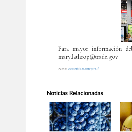
Para mayor información de
mary.lathrop@trade.gov
Fuente:
www.videlabs.com/portalf
Noticias Relacionadas