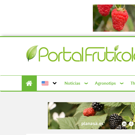
Noticias
Agronotips
Th