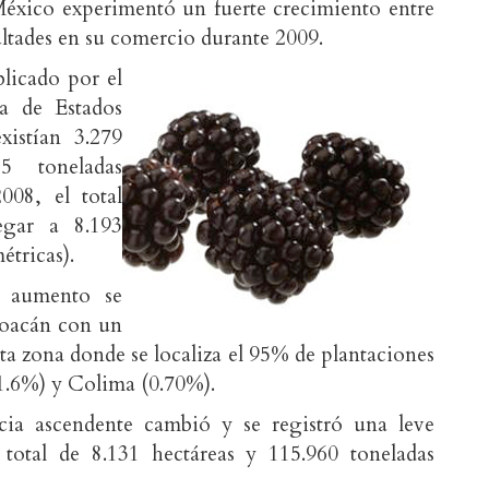
éxico experimentó un fuerte crecimiento entre
ltades en su comercio durante 2009.
licado por el
a de Estados
istían 3.279
35 toneladas
008, el total
legar a 8.193
étricas).
r aumento se
hoacán con un
ta zona donde se localiza el 95% de plantaciones
(1.6%) y Colima (0.70%).
ia ascendente cambió y se registró una leve
total de 8.131 hectáreas y 115.960 toneladas