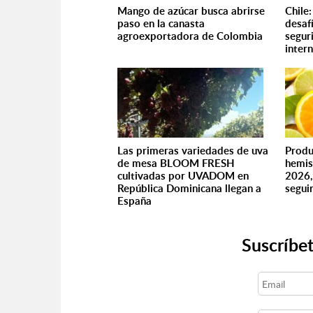
Mango de azúcar busca abrirse
Chile:
paso en la canasta
desaf
agroexportadora de Colombia
segur
inter
Las primeras variedades de uva
Produ
de mesa BLOOM FRESH
hemis
cultivadas por UVADOM en
2026,
República Dominicana llegan a
seguir
España
Suscríbet