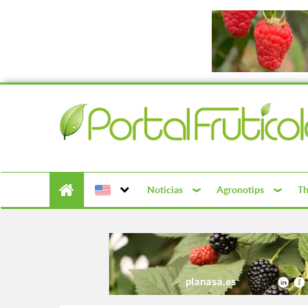
Noticias
Agronotips
Th