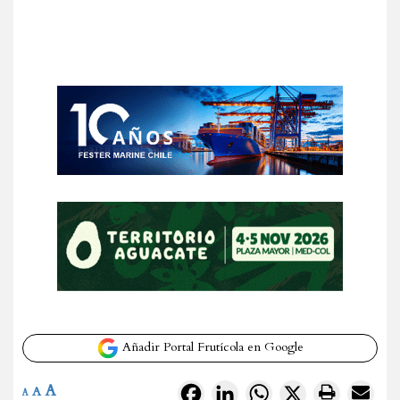
Añadir Portal Frutícola en Google
A
Facebook
LinkedIn
WhatsApp
X
A
A