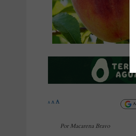
A
A
A
Añ
Por Macarena Bravo