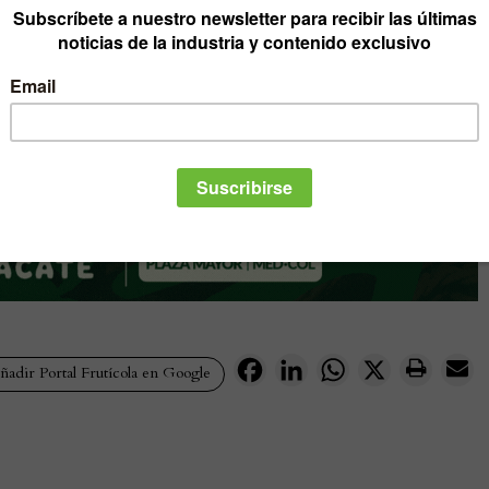
Facebook
LinkedIn
WhatsApp
X
adir Portal Frutícola en Google