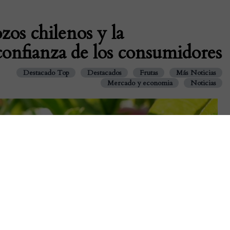
ozos chilenos y la
confianza de los consumidores
Destacado Top
Destacados
Frutas
Más Noticias
Mercado y economia
Noticias