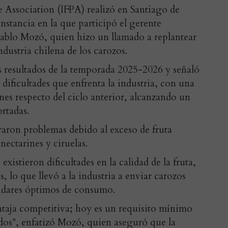
e Association (IFPA) realizó en Santiago de
nstancia en la que participó el gerente
ablo Mozó, quien hizo un llamado a replantear
ndustria chilena de los carozos.
os resultados de la temporada 2025-2026 y señaló
dificultades que enfrenta la industria, con una
nes respecto del ciclo anterior, alcanzando un
ortadas.
aron problemas debido al exceso de fruta
nectarines y ciruelas.
existieron dificultades en la calidad de la fruta,
, lo que llevó a la industria a enviar carozos
ndares óptimos de consumo.
entaja competitiva; hoy es un requisito mínimo
dos", enfatizó Mozó, quien aseguró que la