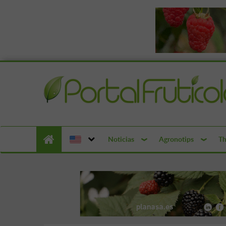
Noticias
Agronotips
Th