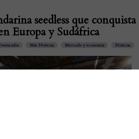
darina seedless que conquista
en Europa y Sudáfrica
Destacados
Más Noticias
Mercado y economia
Noticias