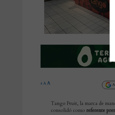
A
A
A
Añ
Tango Fruit, la marca de manda
consolidó como
referente pre