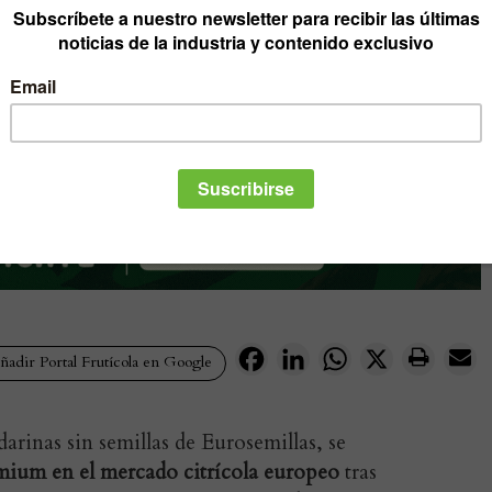
Facebook
LinkedIn
WhatsApp
X
adir Portal Frutícola en Google
rinas sin semillas de Eurosemillas, se
mium en el mercado citrícola europeo
tras