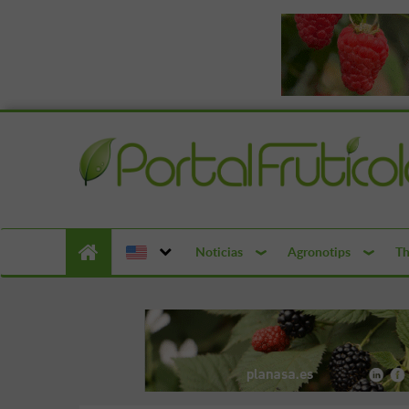
Noticias
Agronotips
Th