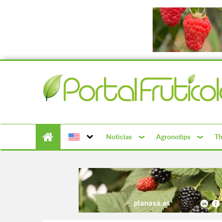
Noticias
Agronotips
Th