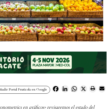
Facebook
LinkedIn
WhatsApp
X
adir Portal Frutícola en Google
ronometrics en gráficos» revisaremos el estado del