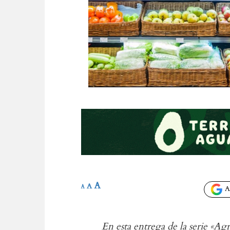
A
A
A
Añ
En esta entrega de la serie «Ag