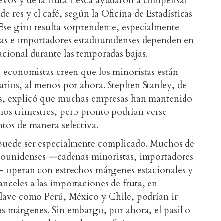
uevos y de la fruta fresca ayudaron a compensar
de res y el café, según la Oficina de Estadísticas
Ese giro resulta sorprendente, especialmente
tas e importadores estadounidenses dependen en
acional durante las temporadas bajas.
economistas creen que los minoristas están
arios, al menos por ahora. Stephen Stanley, de
ts, explicó que muchas empresas han mantenido
imos trimestres, pero pronto podrían verse
ntos de manera selectiva.
te puede ser especialmente complicado. Muchos de
dounidenses —cadenas minoristas, importadores
— operan con estrechos márgenes estacionales y
nceles a las importaciones de fruta, en
clave como Perú, México y Chile, podrían ir
 márgenes. Sin embargo, por ahora, el pasillo