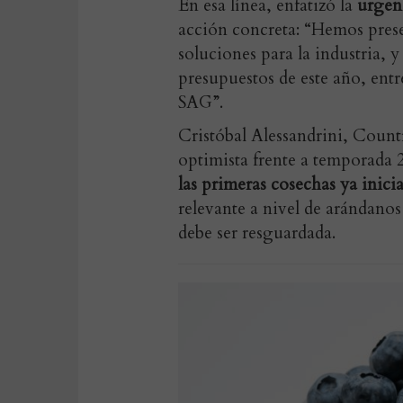
En esa línea, enfatizó la
urgenc
acción concreta: “Hemos pres
soluciones para la industria, y
presupuestos de este año, ent
SAG”.
Cristóbal Alessandrini, Coun
optimista frente a temporada 2
las primeras cosechas ya inici
relevante a nivel de arándano
debe ser resguardada.