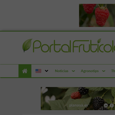
Noticias
Agronotips
Th