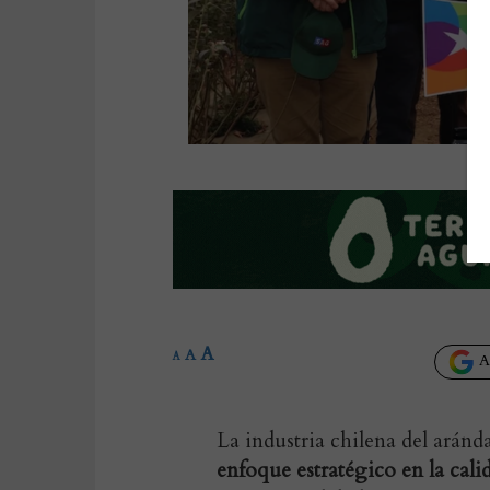
A
A
A
Añ
La industria chilena del arán
enfoque estratégico en la calid