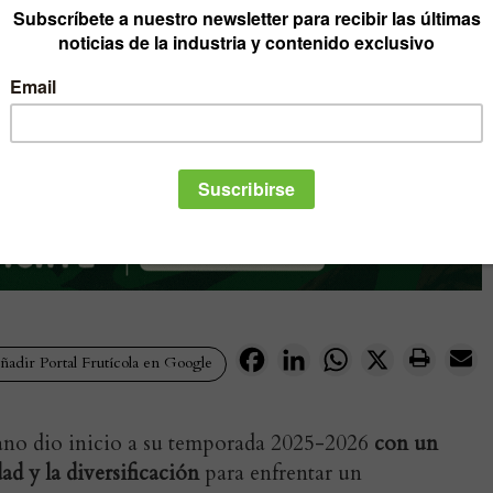
Facebook
LinkedIn
WhatsApp
X
adir Portal Frutícola en Google
dano dio inicio a su temporada 2025-2026
con un
ad y la diversificación
para enfrentar un