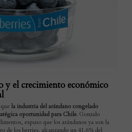
 y el crecimiento económico
al
ó que
la industria del arándano congelado
tratégica oportunidad para Chile
.
Gonzalo
alimentos
, expuso que los arándanos ya son la
ro de los berries, alcanzando un 41,6% del