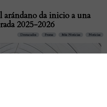
el arándano da inicio a una
rada 2025-2026
Destacados
Frutas
Más Noticias
Noticias