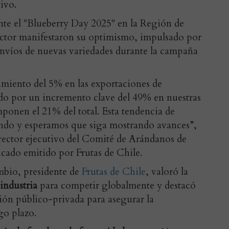
ivo.
ante el "Blueberry Day 2025" en la Región de
sector manifestaron su optimismo, impulsado por
 envíos de nuevas variedades durante la campaña
imiento del 5% en las exportaciones de
ado por un
incremento clave del 49% en nuestras
ponen el 21% del total. Esta tendencia de
ando y esperamos que siga mostrando avances”,
ector ejecutivo del Comité de Arándanos de
cado emitido por Frutas de Chile.
mbio, presidente de
Frutas de Chile
,
valoró la
industria
para competir globalmente y destacó
ción público-privada para asegurar la
rgo plazo.