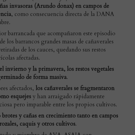
cañas invasoras (Arundo donax) en campos de
encia
, como consecuencia directa de la DANA
ubre.
erior barrancada que acompañaron este episodio
de los barrancos grandes masas de cañaverales
etiradas de los cauces, quedando sus restos
ícolas afectadas.
el invierno y la primavera, los restos vegetales
 germinado de forma masiva
.
res afectados,
los cañaverales se fragmentaron
omo esquejes
y han arraigado rápidamente
ciosa pero imparable entre los propios cultivos.
o brotes y cañas en crecimiento tanto en campos
ozales, caquis y otros cultivos
.