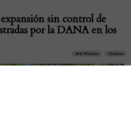
xpansión sin control de
astradas por la DANA en los
Más Noticias
Noticias