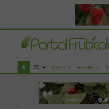
Noticias
Agronotips
Th