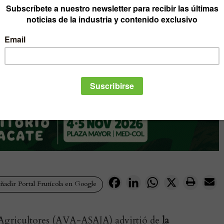
Facebook
LinkedIn
WhatsApp
X
adir Portal Frutícola en Google
 Agricultores (AVA-ASAJA) advirtió de
la