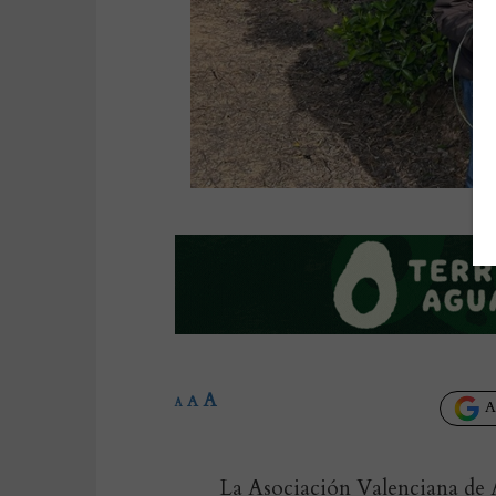
A
A
A
Añ
La Asociación Valenciana de