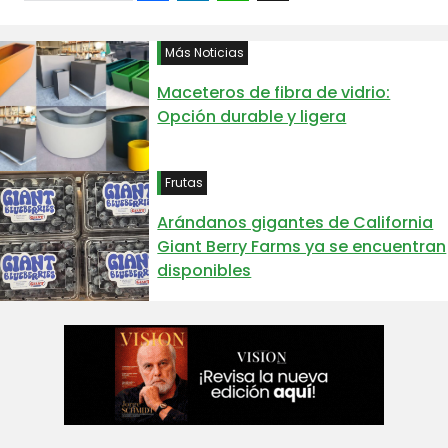
Más Noticias
Maceteros de fibra de vidrio:
Opción durable y ligera
Frutas
Arándanos gigantes de California
Giant Berry Farms ya se encuentran
disponibles