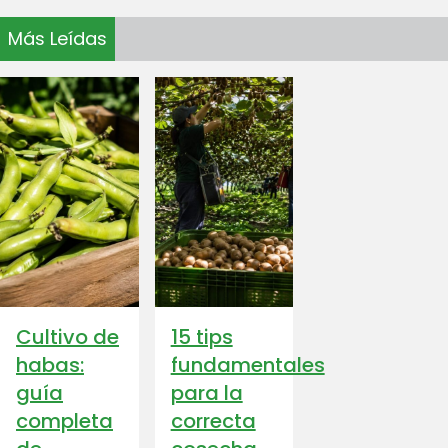
Más Leídas
Cultivo de
15 tips
habas:
fundamentales
guía
para la
completa
correcta