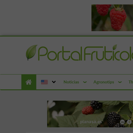
Noticias
Agronotips
Th