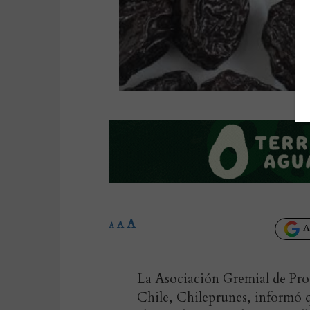
A
A
A
Añ
La Asociación Gremial de Proc
Chile, Chileprunes, informó q