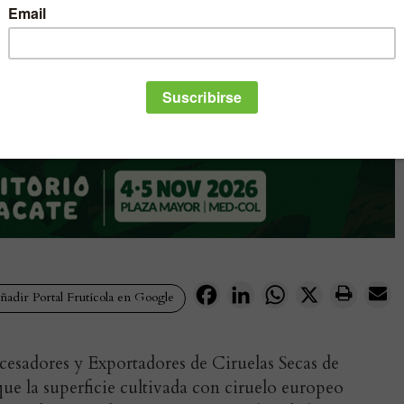
Facebook
LinkedIn
WhatsApp
X
adir Portal Frutícola en Google
esadores y Exportadores de Ciruelas Secas de
ue la superficie cultivada con ciruelo europeo