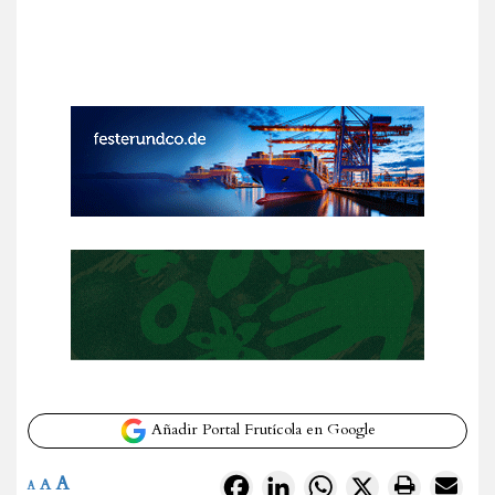
Añadir Portal Frutícola en Google
A
Facebook
LinkedIn
WhatsApp
X
A
A