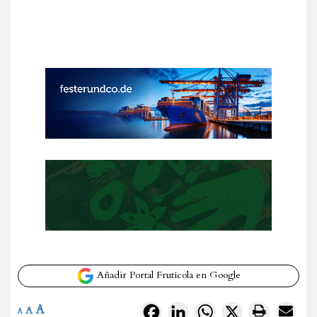
Añadir Portal Frutícola en Google
A
Facebook
LinkedIn
WhatsApp
X
A
A