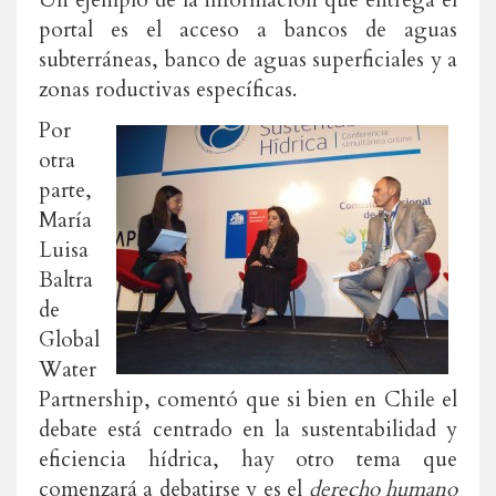
Un ejemplo de la información que entrega el
portal es el acceso a bancos de aguas
subterráneas, banco de aguas superficiales y a
zonas roductivas específicas.
Por
otra
parte,
María
Luisa
Baltra
de
Global
Water
Partnership, comentó que si bien en Chile el
debate está centrado en la sustentabilidad y
eficiencia hídrica, hay otro tema que
comenzará a debatirse y es el
derecho humano