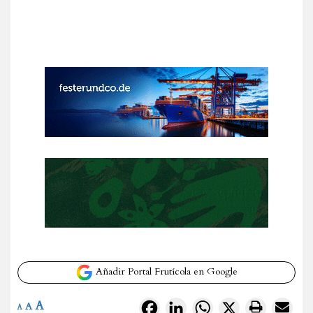
Añadir Portal Frutícola en Google
A
Facebook
LinkedIn
WhatsApp
X
A
A