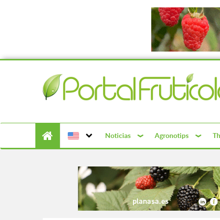
Noticias
Agronotips
Th