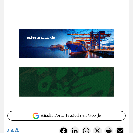
Añadir Portal Frutícola en Google
A
Facebook
LinkedIn
WhatsApp
X
A
A