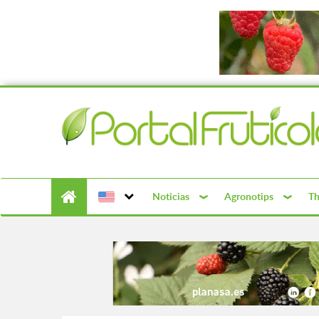
Noticias
Agronotips
Th