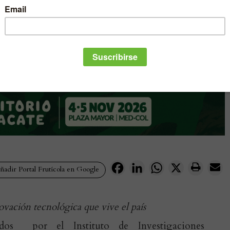
Facebook
LinkedIn
WhatsApp
X
adir Portal Frutícola en Google
ovación tecnológica que vive el país
ados por el Instituto de Investigaciones