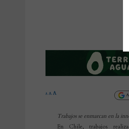
A
A
A
Añ
Trabajos se enmarcan en la inn
En Chile, trabajos realiz