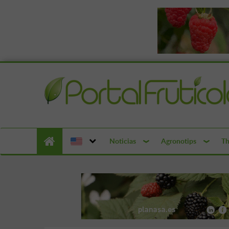
Noticias
Agronotips
Th