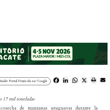
Facebook
LinkedIn
WhatsApp
X
adir Portal Frutícola en Google
s 17 mil toneladas
osecha de manzanas uruguayas durante la