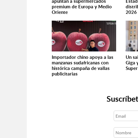
apuntan a supermercados
Estad
premium de Europa y Medio
distr
Oriente
2026
Importador chino apoya a las
Un sa
manzanas sudafricanas con
Giga 
histórica campaña de vallas
Super
publicitarias
Suscríbet