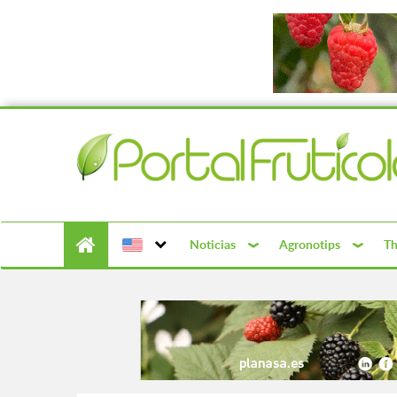
Noticias
Agronotips
Th