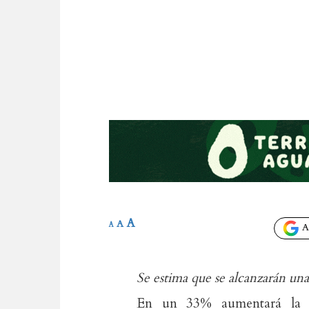
A
A
A
Añ
Se estima que se alcanzarán una
En un 33% aumentará la c