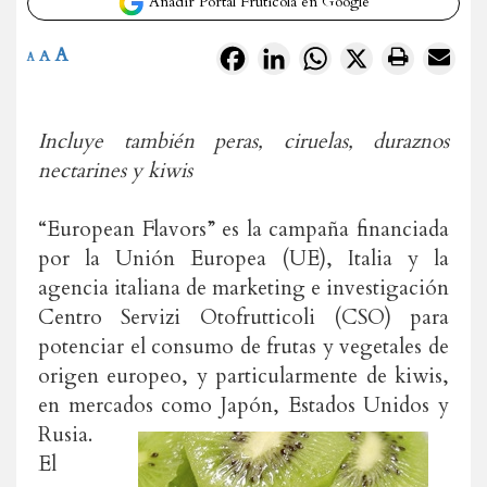
Añadir Portal Frutícola en Google
A
Facebook
LinkedIn
WhatsApp
X
A
A
Incluye también peras, ciruelas, duraznos
nectarines y kiwis
“European Flavors” es la campaña financiada
por la Unión Europea (UE), Italia y la
agencia italiana de marketing e investigación
Centro Servizi Otofrutticoli (CSO) para
potenciar el consumo de frutas y vegetales de
origen europeo, y particularmente de kiwis,
en mercados como Japón, Estados Unidos y
Rusia.
El