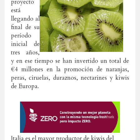
proyecto
está
llegando al
final de su
período
inicial de
tres años,
y en ese tiempo se han invertido un total de
€4 millones en la promoción de naranjas,
peras, ciruelas, duraznos, nectarines y kiwis
de Europa.
Italia es el mayor productor de kiwis del