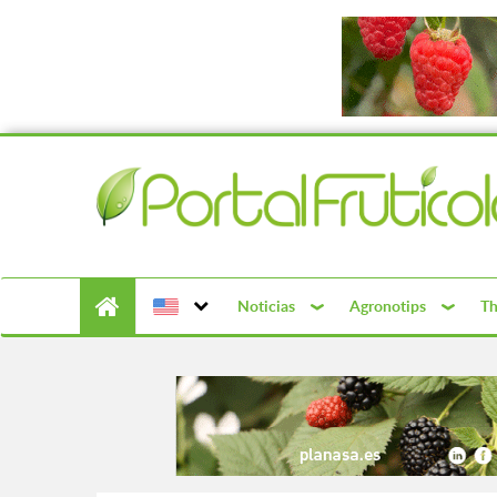
Noticias
Agronotips
Th