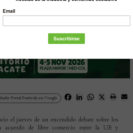
Facebook
LinkedIn
WhatsApp
X
adir Portal Frutícola en Google
rio el jueves de un encendido debate sobre los
un acuerdo de libre comercio entre la UE y