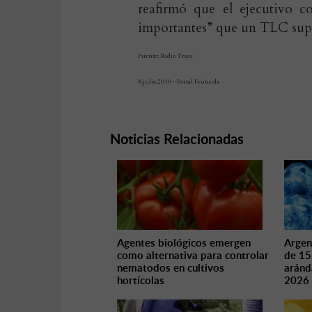
reafirmó que el ejecutivo c
importantes” que un TLC supo
Fuente: Radio Trece
8.julio.2010 - Portal Fruticola
Noticias Relacionadas
Agentes biológicos emergen
Argen
como alternativa para controlar
de 15
nematodos en cultivos
aránd
hortícolas
2026