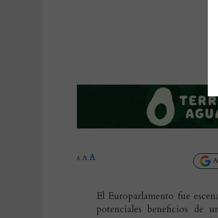
A
A
A
Añ
El Europarlamento fue escena
potenciales beneficios de 