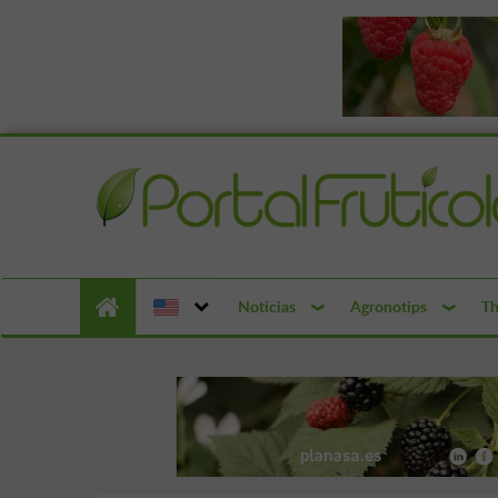
Noticias
Agronotips
Th