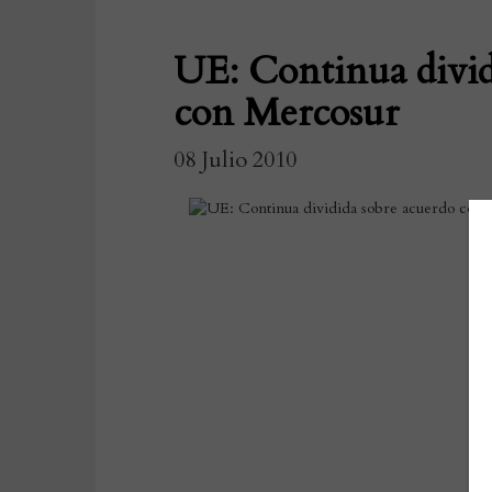
UE: Continua divid
con Mercosur
08 Julio 2010