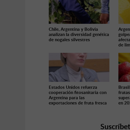
Chile, Argentina y Bolivia
Argen
analizan la diversidad genética
golpea
de nogales silvestres
afect
de li
Estados Unidos refuerza
Brasi
cooperación fitosanitaria con
fruta
Argentina para las
super
exportaciones de fruta fresca
en 2
Suscríbet