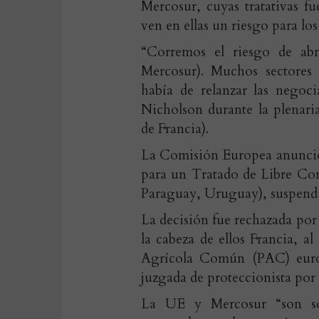
Mercosur, cuyas tratativas f
ven en ellas un riesgo para los
“Corremos el riesgo de ab
Mercosur). Muchos sectores 
había de relanzar las negoci
Nicholson durante la plenari
de Francia).
La Comisión Europea anunció 
para un Tratado de Libre Co
Paraguay, Uruguay), suspendi
La decisión fue rechazada por
la cabeza de ellos Francia, a
Agrícola Común (PAC) europ
juzgada de proteccionista por
La UE y Mercosur “son soc