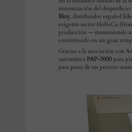
En el dinámico mundo de la dis
minimización del desperdicio s
Eloy
, distribuidor español líd
exigente sector HoReCa (Hotel
producción — manteniendo una
convirtiendo en un gran romp
Gracias a la asociación con As
automática
FAP-3000
para pi
para pasar de un proceso manu