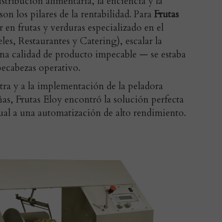
tribución alimentaria, la eficiencia y la
on los pilares de la rentabilidad. Para
Frutas
er en frutas y verduras especializado en el
es, Restaurantes y Catering), escalar la
 calidad de producto impecable — se estaba
ecabezas operativo.
tra y a la implementación de la peladora
ñas, Frutas Eloy encontró la solución perfecta
al a una automatización de alto rendimiento.