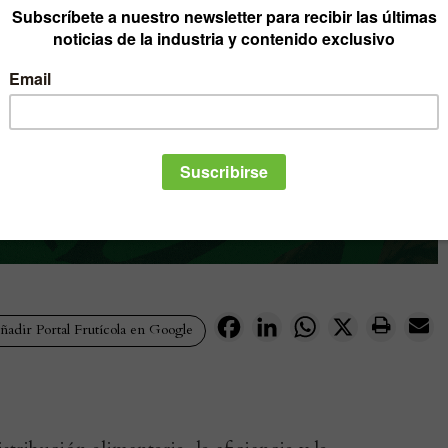
Facebook
LinkedIn
WhatsApp
X
adir Portal Frutícola en Google