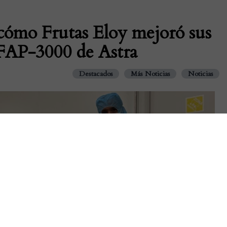
 cómo Frutas Eloy mejoró sus
 FAP-3000 de Astra
Destacados
Más Noticias
Noticias