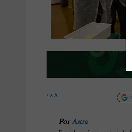
A
A
A
Añ
Por
Astra