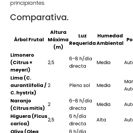
principiantes.
Comparativa.
Altura
Luz
Humedad
Árbol Frutal
Máxima
Po
Requerida
Ambiental
(m)
Limonero
6–8 h/día
(Citrus ×
2,5
Media
Aut
directa
meyeri)
Lima (C.
Man
aurantiifolia /
2
Pleno sol
Media
Aut
C. hystrix)
Naranjo
6–8 h/día
2
Media
Aut
(Citrus mitis)
directa
Higuera (Ficus
6 h/día
2,5
Alta
Aut
carica)
directa
Olivo (Olea
6 h/día