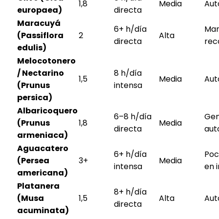
1,8
Media
Aut
europaea)
directa
Maracuyá
6+ h/día
Man
(Passiflora
2
Alta
directa
rec
edulis)
Melocotonero
/ Nectarino
8 h/día
1,5
Media
Aut
(Prunus
intensa
persica)
Albaricoquero
6–8 h/día
Gen
(Prunus
1,8
Media
directa
aut
armeniaca)
Aguacatero
6+ h/día
Poc
(Persea
3+
Media
intensa
en i
americana)
Platanera
8+ h/día
(Musa
1,5
Alta
Aut
directa
acuminata)