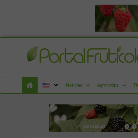
Noticias
Agronotips
Th