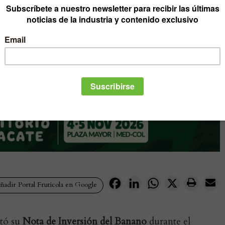
Facebook
LinkedIn
WhatsApp
X
adir Portal Frutícola en Google
tó su
Nota de Inversión del Banano
durante el