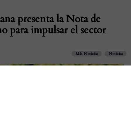
na presenta la Nota de
o para impulsar el sector
Más Noticias
Noticias