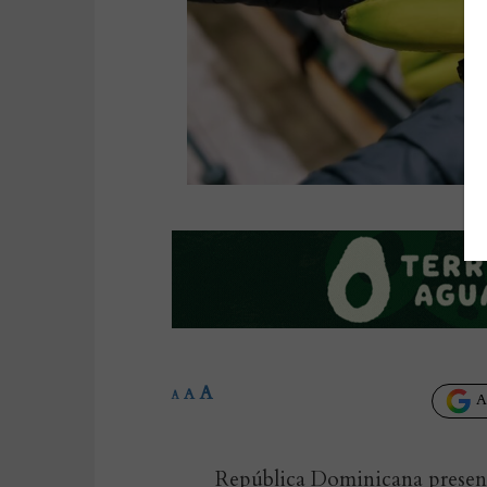
A
A
A
Añ
República Dominicana presen