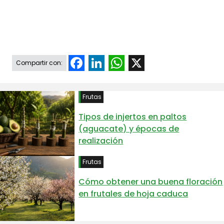
Facebook
LinkedIn
WhatsApp
X
Compartir con:
Frutas
Tipos de injertos en paltos
(aguacate) y épocas de
realización
Frutas
Cómo obtener una buena floración
en frutales de hoja caduca