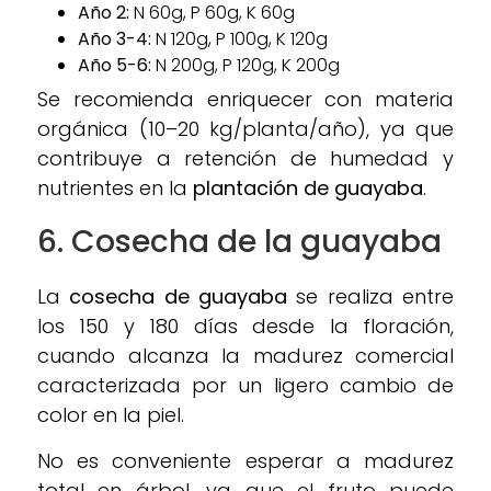
Año 2:
N 60g, P 60g, K 60g
Año 3-4:
N 120g, P 100g, K 120g
Año 5-6:
N 200g, P 120g, K 200g
Se recomienda enriquecer con materia
orgánica (10–20 kg/planta/año), ya que
contribuye a retención de humedad y
nutrientes en la
plantación de guayaba
.
6.
Cosecha
de la guayaba
La
cosecha de guayaba
se realiza entre
los 150 y 180 días desde la floración,
cuando alcanza la madurez comercial
caracterizada por un ligero cambio de
color en la piel.
No es conveniente esperar a madurez
total en árbol, ya que el fruto puede