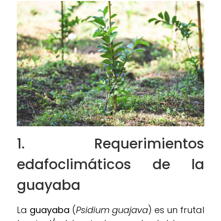
1. Requerimientos
edafoclimáticos de la
g
uayaba
La
guayaba
(
Psidium guajava
) es un frutal