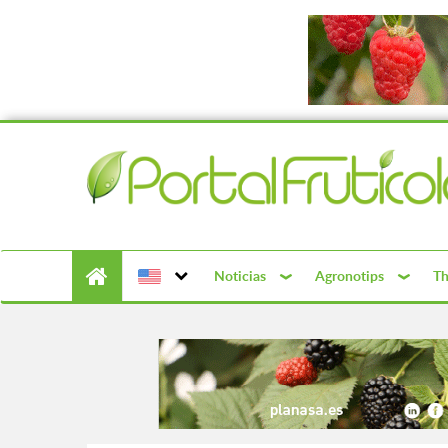
Noticias
Agronotips
Th