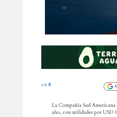
A
A
A
Añ
La Compañía Sud Americana d
año, con utilidades por USD 1