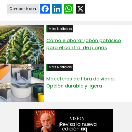
Facebook
LinkedIn
WhatsApp
X
Compartir con:
Más Noticias
Cómo elaborar jabón potásico
para el control de plagas
Más Noticias
Maceteros de fibra de vidrio:
Opción durable y ligera