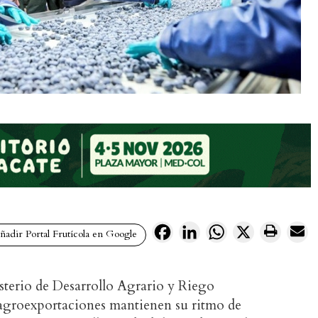
Facebook
LinkedIn
WhatsApp
X
adir Portal Frutícola en Google
isterio de Desarrollo Agrario y Riego
agroexportaciones mantienen su ritmo de