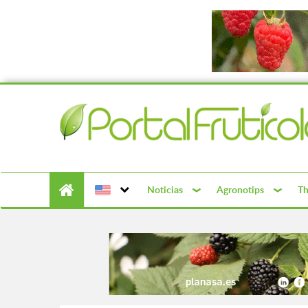
Noticias
Agronotips
Th