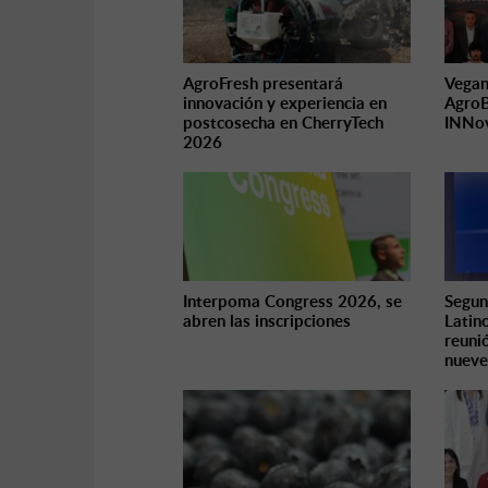
AgroFresh presentará
Vegan
innovación y experiencia en
AgroB
postcosecha en CherryTech
INNo
2026
Interpoma Congress 2026, se
Segun
abren las inscripciones
Latin
reuni
nueve