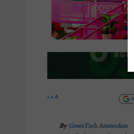
A
A
A
Añ
By
GreenTech Amsterdam