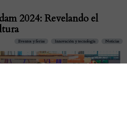
am 2024: Revelando el
ltura
Eventos y ferias
Innovación y tecnología
Noticias