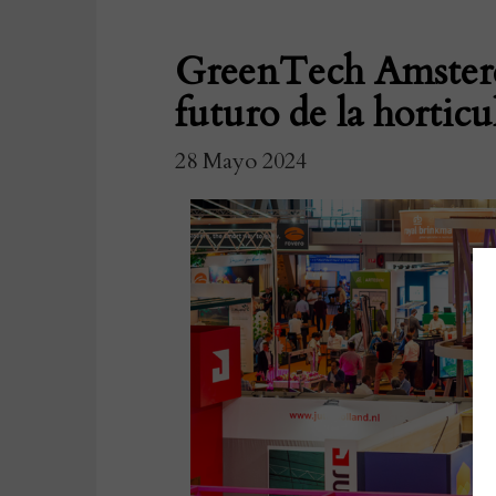
GreenTech Amsterd
futuro de la horticu
28 Mayo 2024