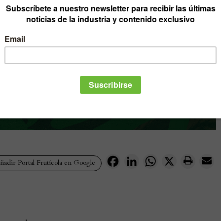
Facebook
LinkedIn
WhatsApp
X
adir Portal Frutícola en Google