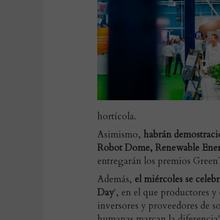
hortícola.
Asimismo,
habrán demostracio
Robot Dome, Renewable Ene
entregarán los premios Green
Además,
el miércoles se celeb
Day
', en el que productores y
inversores y proveedores de so
humanas marcan la diferencia'.