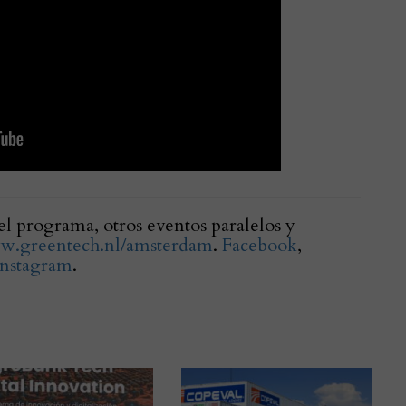
l programa, otros eventos paralelos y
ww.greentech.nl/amsterdam
.
Facebook
,
Instagram
.