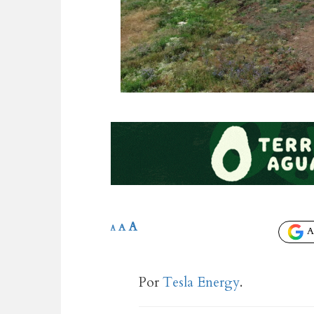
A
A
A
Añ
Por
Tesla Energy
.