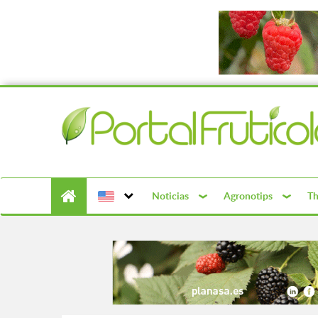
Noticias
Agronotips
Th