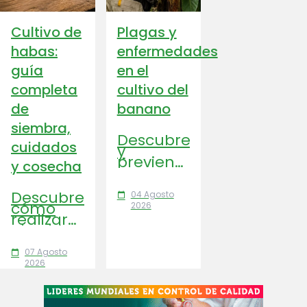
Cultivo de
Plagas y
habas:
enfermedades
guía
en el
completa
cultivo del
de
banano
siembra,
Descubre
cuidados
y
previene
y cosecha
las
principales
plagas y
Descubre
04 Agosto
calendar_today
enfermedades
cómo
2026
del
realizar
cultivo
el cultivo
del
de habas
banano:
paso a
07 Agosto
calendar_today
Sigatoka,
paso:
2026
Fusarium
variedades,
TR4,
suelo,
Moko,
riego,
BBTV y