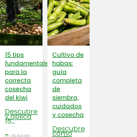
15 tips
Cultivo de
fundamentales
habas:
para la
guía
correcta
completa
cosecha
de
del kiwi
siembra,
cuidados
Descubre
y cosecha
y aplica
15
consejos
Descubre
clave
cómo
para
06 Agosto
calendar_today