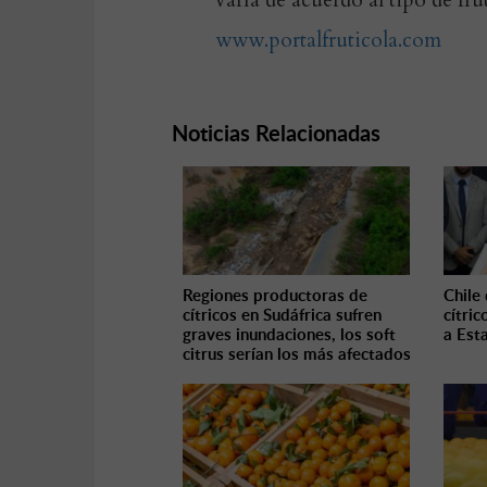
varía de acuerdo al tipo de fru
www.portalfruticola.com
Noticias Relacionadas
Regiones productoras de
Chile 
cítricos en Sudáfrica sufren
cítric
graves inundaciones, los soft
a Est
citrus serían los más afectados