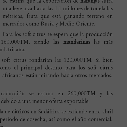
Se estima que la exportación de
naranjas
sufra
una leve alza hasta las 1.1 millones de toneladas
métricas, fruta que está ganando terreno en
mercados como Rusia y Medio Oriente.
Para los soft citrus se espera que la producción
a 160,000TM, siendo las
mandarinas
las más
sudafricana.
 soft citrus rondarían las 120,000TM. Si bien
o el principal destino para los soft citrus
s africanos están mirando hacia otros mercados,
producción se estima en 260,000TM y las
debido a una menor oferta exportable.
da de
cítricos
en Sudáfrica se extiende entre abril
 periodo de cosecha, así como el año comercial,