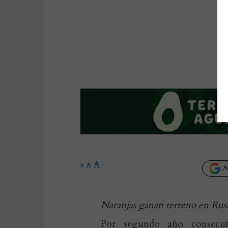
A
A
A
Añ
Naranjas ganan terreno en Rus
Por segundo año consecu