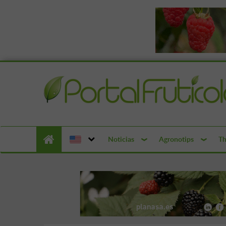
Noticias
Agronotips
Th