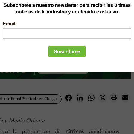
Facebook
LinkedIn
WhatsApp
X
adir Portal Frutícola en Google
ia y Medio Oriente
tivo la producción de
cítricos
sudafricanos