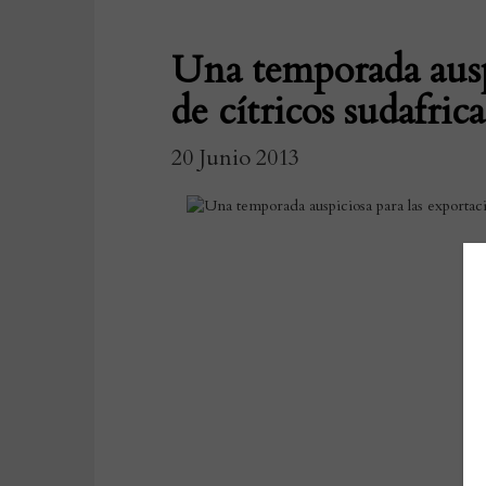
Una temporada auspi
de cítricos sudafric
20 Junio 2013