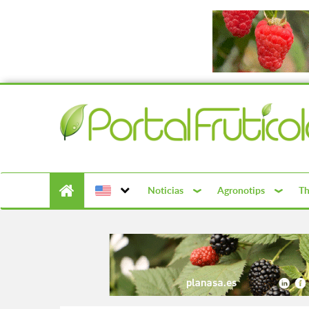
Noticias
Agronotips
Th