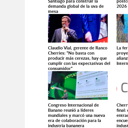
Santiago para construir la
postc
demanda global de la uva de
202
mesa
Claudio Vial, gerente de Ranco
La fe
Cherries: “No basta con
proye
producir más cerezas, hay que
alian
cumplir con las expectativas del
Inter
consumidor”
Congreso Internacional de
Cherr
Banano reunió a líderes
final:
mundiales y marcó una nueva
entra
era de colaboración para la
encue
industria bananera
indus