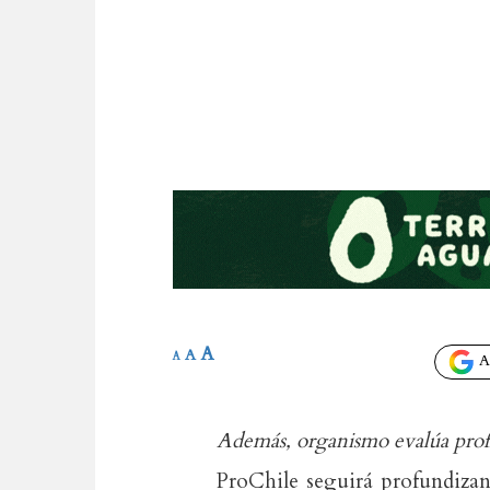
A
A
A
Añ
Además, organismo evalúa prof
ProChile seguirá profundizan