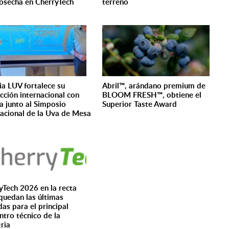
osecha en CherryTech
terreno
6
ria LUV fortalece su
Abril™, arándano premium de
cción internacional con
BLOOM FRESH™, obtiene el
za junto al Simposio
Superior Taste Award
nacional de la Uva de Mesa
yTech 2026 en la recta
 quedan las últimas
das para el principal
ntro técnico de la
tria