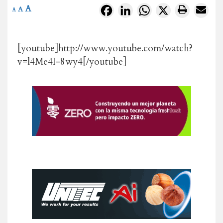
A
Facebook
LinkedIn
WhatsApp
X
A
A
[youtube]http://www.youtube.com/watch?
v=l4Me4I-8wy4[/youtube]