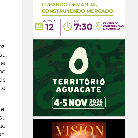
z,
su
ue
mo
as
te
el
su
ue
n,