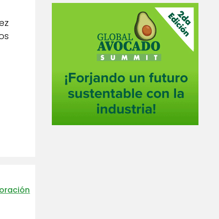
ez
os
oración