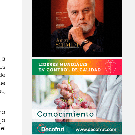
oja
es
de
ue
u,
ha
ja
el