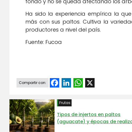
fondo y no se queda afectando los árbo
Ha sido la experiencia empírica la q
más con sus paltos. Cultiva la varieda
productores a nivel del país.
Fuente: Fucoa
Facebook
LinkedIn
WhatsApp
X
Compartir con:
Frutas
Tipos de injertos en paltos
(aguacate) y épocas de realiz