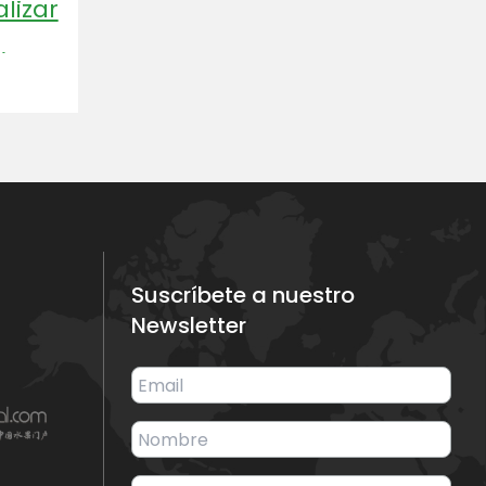
lizar
iego,
sana
Suscríbete a nuestro
Newsletter