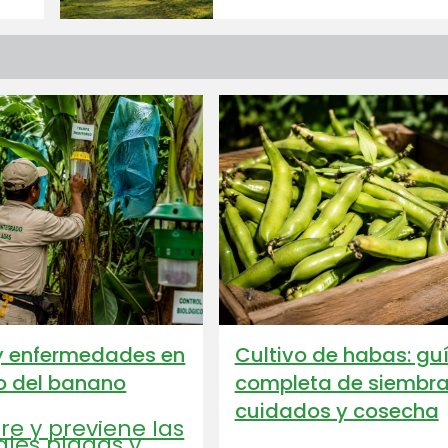
y enfermedades en
Cultivo de habas: gu
vo del banano
completa de siembra
cuidados y cosecha
e y previene las
ales plagas y