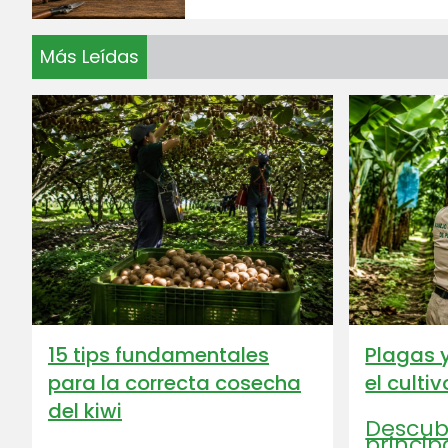
Más Leídas
15 tips fundamentales
Plagas 
para la correcta cosecha
el culti
del kiwi
Descubr
princip