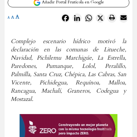
Añadir Portal Frutícola en Google
A
Facebook
LinkedIn
WhatsApp
X
A
A
Complejo escenario hídrico motivó la
declaración en las comunas de Litueche,
Navidad, Pichilemu Marchigúe, La Estrella,
Paredones, Pumanque, Lolol, Peralillo,
Palmilla, Santa Cruz, Chépica, Las Cabras, San
Vicente, Pichidegua, Requínoa, Malloa,
Rancagua, Machalí, Graneros, Codegua y
Mostazal.