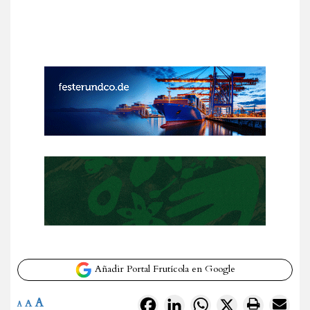
Añadir Portal Frutícola en Google
A
Facebook
LinkedIn
WhatsApp
X
A
A