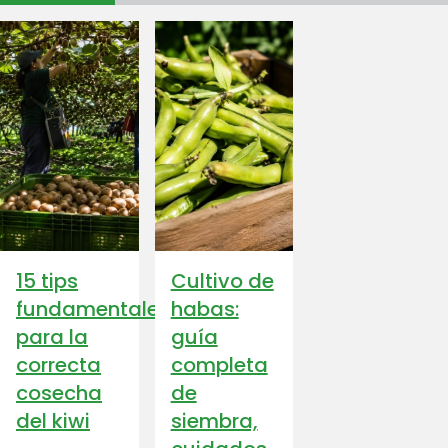
15 tips
Cultivo de
fundamentales
habas:
para la
guía
correcta
completa
cosecha
de
del kiwi
siembra,