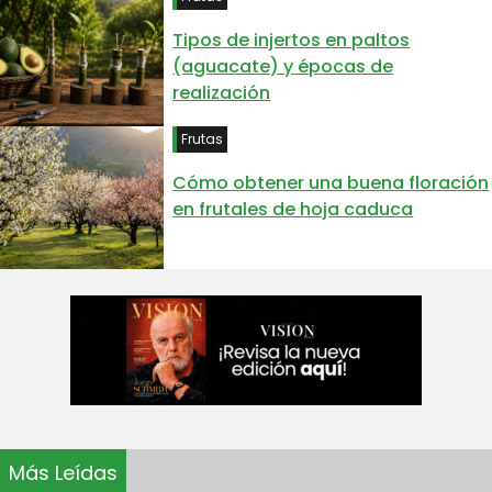
Tipos de injertos en paltos
(aguacate) y épocas de
realización
Frutas
Cómo obtener una buena floración
en frutales de hoja caduca
Más Leídas