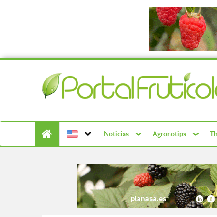
Noticias
Agronotips
Th