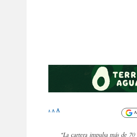
A
A
A
Añ
“La cartera impulsa más de 70 p