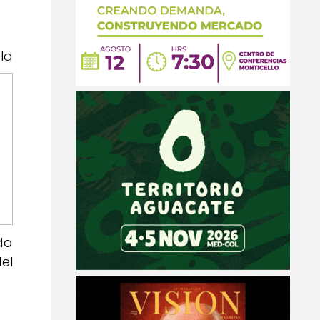
la
da
el