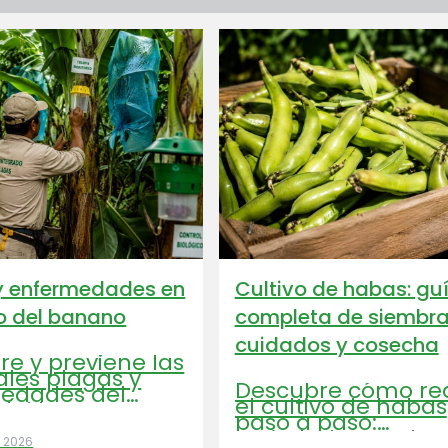
y enfermedades en
Cultivo de habas: gu
vo del banano
completa de siembra
cuidados y cosecha
e y previene las
ales plagas y
Descubre cómo rea
edades del
el cultivo de habas
 del banano:
paso a paso:
a, Fusarium TR4,
variedades, suelo, r
BBTV y
 2026