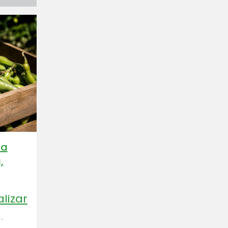
ía
,
lizar
iego,