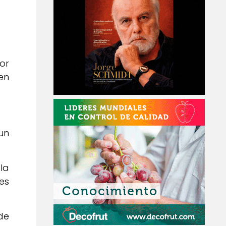
or
en
un
la
es
de