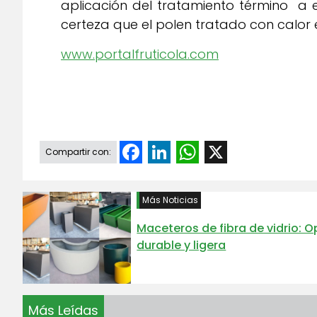
aplicación del tratamiento término a 
certeza que el polen tratado con calor e
www.portalfruticola.com
Facebook
LinkedIn
WhatsApp
X
Compartir con:
Más Noticias
Maceteros de fibra de vidrio: 
durable y ligera
Más Leídas