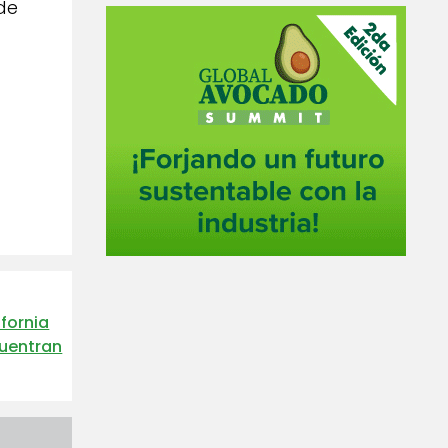
de
fornia
cuentran