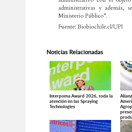
administrativo con el objeto
administrativas y además, s
Ministerio Público”.
Fuente: Biobiochile.cl/UPI
Noticias Relacionadas
Interpoma Award 2026, toda la
Alian
atención en las Spraying
Ameri
Technologies
Agrop
prese
produ