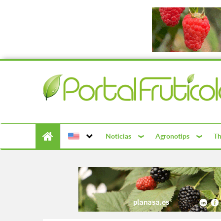
Noticias
Agronotips
Th