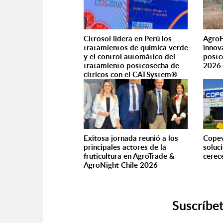
Citrosol lidera en Perú los
AgroF
tratamientos de química verde
innov
y el control automático del
postc
tratamiento postcosecha de
202
cítricos con el CATSystem®
Exitosa jornada reunió a los
Copev
principales actores de la
soluc
fruticultura en AgroTrade &
cerec
AgroNight Chile 2026
Suscríbet