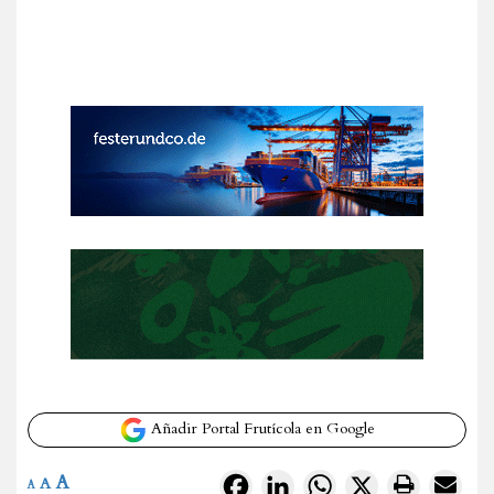
Añadir Portal Frutícola en Google
A
Facebook
LinkedIn
WhatsApp
X
A
A