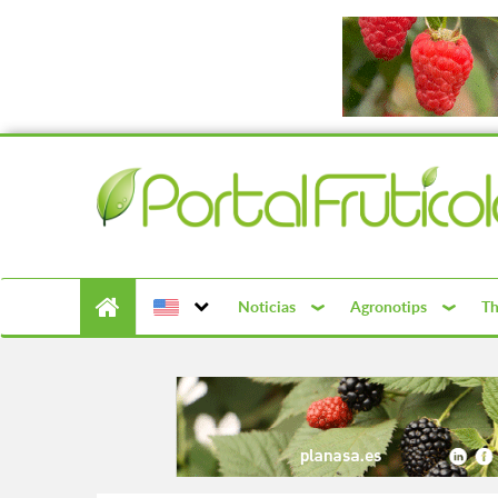
Noticias
Agronotips
Th