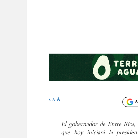
A
A
A
Añ
El gobernador de Entre Ríos, 
que hoy iniciará la preside