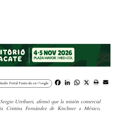
Facebook
LinkedIn
WhatsApp
X
adir Portal Frutícola en Google
Sergio Urribarri, afirmó que la misión comercial
nta Cristina Fernández de Kirchner a México,