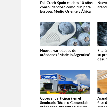
Fall Creek Spain celebra 10 años
Nueva
consolidándose como hub para
aránd
Europa, Medio Oriente y África
Nuevas variedades de
El ar
arándanos “Made in Argentina”
su pr
desti
Copeval participará en el
Aránd
Seminario Técnico Comercial:
fase 
arándanos, presente y futuro
expor