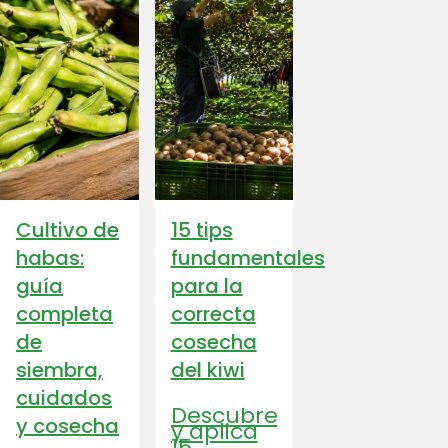
Cultivo de
15 tips
habas:
fundamentales
guía
para la
completa
correcta
de
cosecha
siembra,
del kiwi
cuidados
Descubre
y cosecha
y aplica
15