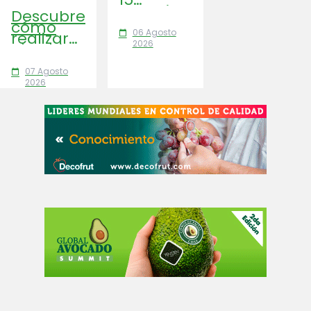
consejos
Descubre
clave
cómo
para
06 Agosto
realizar
calendar_today
optimizar
2026
el cultivo
la
de habas
cosecha
paso a
07 Agosto
del kiwi,
calendar_today
paso:
2026
mejorar
variedades,
su
suelo,
calidad y
riego,
prolongar
plagas y
la vida
cosecha.
útil
Logra
poscosecha.
una
huerta
sana y
productiva.