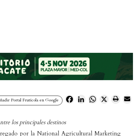
Facebook
LinkedIn
WhatsApp
X
adir Portal Frutícola en Google
ntre los principales destinos
regado por la National Agricultural Marketing