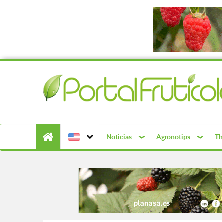
Noticias
Agronotips
Th