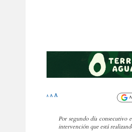
A
A
A
Añ
Por segundo día consecutivo el
intervención que está realizan