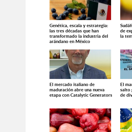
Genética, escala y estrategia:
Sudáf
las tres décadas que han
de ex
transformado la industria del
la te
arándano en México
El mercado italiano de
El ma
maduración abre una nueva
salto
etapa con Catalytic Generators
de div