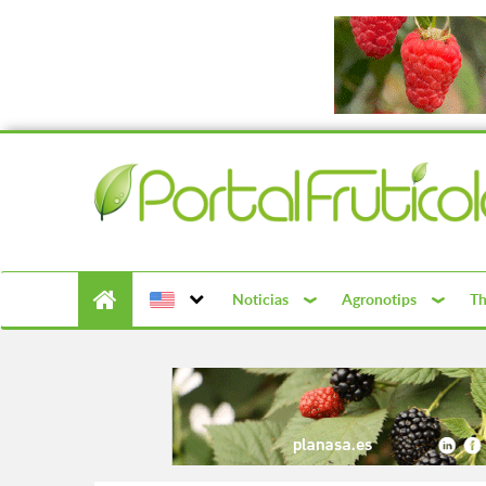
Noticias
Agronotips
Th