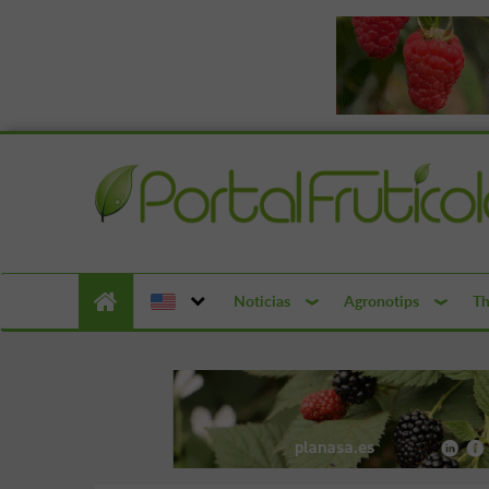
Noticias
Agronotips
Th