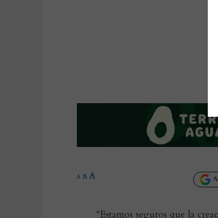
A
A
A
Añ
"Estamos seguros que la creac