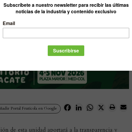
Facebook
LinkedIn
WhatsApp
X
adir Portal Frutícola en Google
ión de esta unidad aportará a la transparencia y