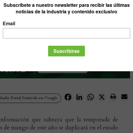
Facebook
LinkedIn
WhatsApp
X
adir Portal Frutícola en Google
información que subraya que la temporada de
 de mango de este año se duplicará en el estado