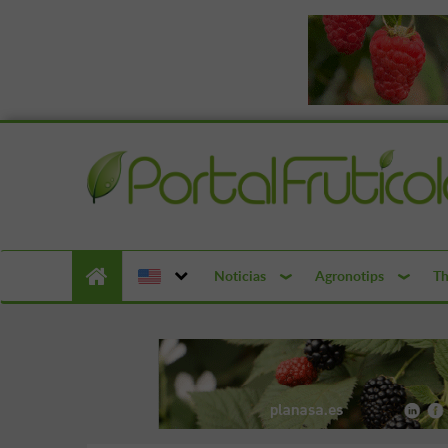
Noticias
Agronotips
Th