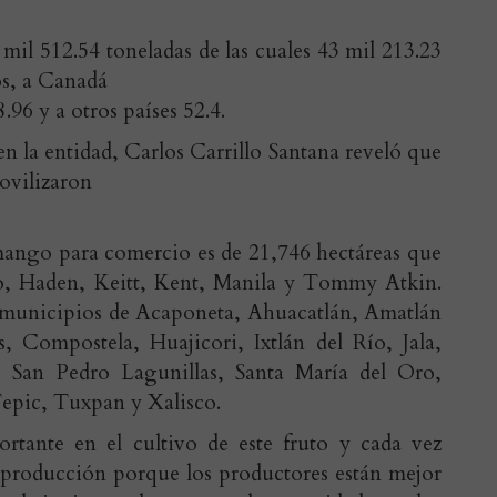
mil 512.54 toneladas de las cuales 43 mil 213.23
os, a Canadá
.96 y a otros países 52.4.
 la entidad, Carlos Carrillo Santana reveló que
ovilizaron
 mango para comercio es de 21,746 hectáreas que
fo, Haden, Keitt, Kent, Manila y Tommy Atkin.
s municipios de Acaponeta, Ahuacatlán, Amatlán
 Compostela, Huajicori, Ixtlán del Río, Jala,
 San Pedro Lagunillas, Santa María del Oro,
Tepic, Tuxpan y Xalisco.
rtante en el cultivo de este fruto y cada vez
u producción porque los productores están mejor