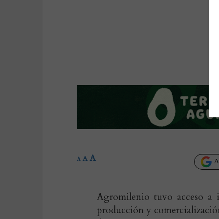
A
A
A
Añ
Agromilenio tuvo acceso a 
producción y comercialización